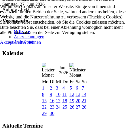
Samstag, 27. Juni 2026
Wir nutzen Cookies auf unserer Website. Einige von ihnen sind
Aufrufe
: 1642
essenziell für den Betrieb der Seite, während andere uns helfen, diese
Website und die Nutzererfahrung zu verbessern (Tracking Cookies).
Vereinsinfo
Sie können selbst entscheiden, ob Sie die Cookies zulassen möchten.
Bitte beachten Sie, dass bei einer Ablehnung womöglich nicht mehr
Offiziere
alle Funktionalitäten der Seite zur Verfügung stehen.
Auszeichnungen
Aufnahme
Akzeptieren
Ablehnen
Kalender
Juni
2026
Mo
Di
Mi
Do
Fr
Sa
So
1
2
3
4
5
6
7
8
9
10
11
12
13
14
15
16
17
18
19
20
21
22
23
24
25
26
27
28
29
30
Aktuelle Termine