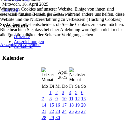
Mittwoch, 16. April 2025
Wir nutzen Cookies auf unserer Website. Einige von ihnen sind
Folgetag
essenziell für den Betrieb der Seite, während andere uns helfen, diese
Es wurden keine Events gefunden
Website und die Nutzererfahrung zu verbessern (Tracking Cookies).
Sie können selbst entscheiden, ob Sie die Cookies zulassen möchten.
Vereinsinfo
Bitte beachten Sie, dass bei einer Ablehnung womöglich nicht mehr
alle Funktionalitäten der Seite zur Verfügung stehen.
Offiziere
Auszeichnungen
Akzeptieren
Ablehnen
Aufnahme
Kalender
April
2025
Mo
Di
Mi
Do
Fr
Sa
So
1
2
3
4
5
6
7
8
9
10
11
12
13
14
15
16
17
18
19
20
21
22
23
24
25
26
27
28
29
30