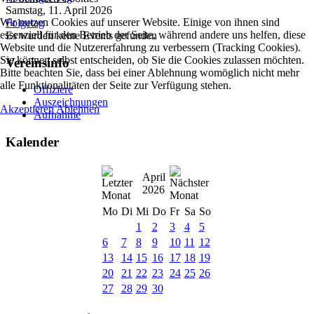
Samstag, 11. April 2026
Wir nutzen Cookies auf unserer Website. Einige von ihnen sind
Folgetag
essenziell für den Betrieb der Seite, während andere uns helfen, diese
Es wurden keine Events gefunden
Website und die Nutzererfahrung zu verbessern (Tracking Cookies).
Sie können selbst entscheiden, ob Sie die Cookies zulassen möchten.
Vereinsinfo
Bitte beachten Sie, dass bei einer Ablehnung womöglich nicht mehr
alle Funktionalitäten der Seite zur Verfügung stehen.
Offiziere
Auszeichnungen
Akzeptieren
Ablehnen
Aufnahme
Kalender
April
2026
Mo
Di
Mi
Do
Fr
Sa
So
1
2
3
4
5
6
7
8
9
10
11
12
13
14
15
16
17
18
19
20
21
22
23
24
25
26
27
28
29
30