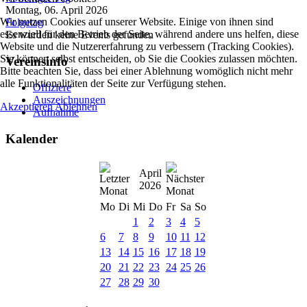
Montag, 06. April 2026
Wir nutzen Cookies auf unserer Website. Einige von ihnen sind
Folgetag
essenziell für den Betrieb der Seite, während andere uns helfen, diese
Es wurden keine Events gefunden
Website und die Nutzererfahrung zu verbessern (Tracking Cookies).
Sie können selbst entscheiden, ob Sie die Cookies zulassen möchten.
Vereinsinfo
Bitte beachten Sie, dass bei einer Ablehnung womöglich nicht mehr
alle Funktionalitäten der Seite zur Verfügung stehen.
Offiziere
Auszeichnungen
Akzeptieren
Ablehnen
Aufnahme
Kalender
April
2026
Mo
Di
Mi
Do
Fr
Sa
So
1
2
3
4
5
6
7
8
9
10
11
12
13
14
15
16
17
18
19
20
21
22
23
24
25
26
27
28
29
30