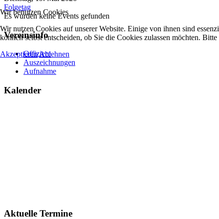
Folgetag
Wir benutzen Cookies
Es wurden keine Events gefunden
Wir nutzen Cookies auf unserer Website. Einige von ihnen sind essenzi
Vereinsinfo
können selbst entscheiden, ob Sie die Cookies zulassen möchten. Bitte
Offiziere
Akzeptieren
Ablehnen
Auszeichnungen
Aufnahme
Kalender
Aktuelle Termine