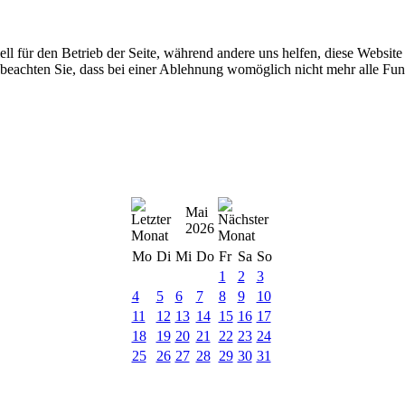
ell für den Betrieb der Seite, während andere uns helfen, diese Websit
 beachten Sie, dass bei einer Ablehnung womöglich nicht mehr alle Funk
Mai
2026
Mo
Di
Mi
Do
Fr
Sa
So
1
2
3
4
5
6
7
8
9
10
11
12
13
14
15
16
17
18
19
20
21
22
23
24
25
26
27
28
29
30
31