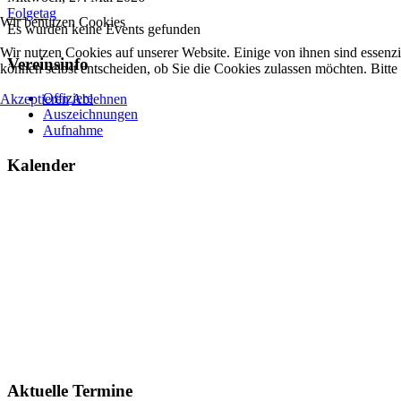
Folgetag
Wir benutzen Cookies
Es wurden keine Events gefunden
Wir nutzen Cookies auf unserer Website. Einige von ihnen sind essenzi
Vereinsinfo
können selbst entscheiden, ob Sie die Cookies zulassen möchten. Bitte
Offiziere
Akzeptieren
Ablehnen
Auszeichnungen
Aufnahme
Kalender
Aktuelle Termine