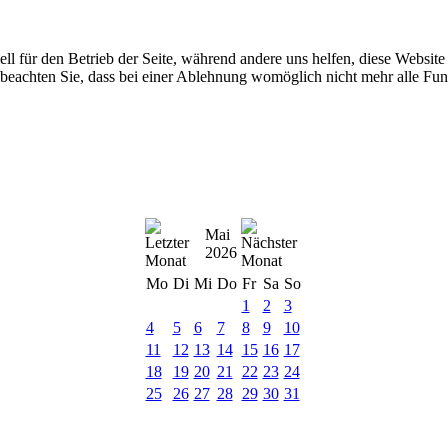
ell für den Betrieb der Seite, während andere uns helfen, diese Websit
 beachten Sie, dass bei einer Ablehnung womöglich nicht mehr alle Funk
Mai
2026
Mo
Di
Mi
Do
Fr
Sa
So
1
2
3
4
5
6
7
8
9
10
11
12
13
14
15
16
17
18
19
20
21
22
23
24
25
26
27
28
29
30
31