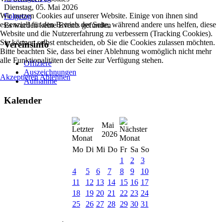
Dienstag, 05. Mai 2026
Wir nutzen Cookies auf unserer Website. Einige von ihnen sind
Folgetag
essenziell für den Betrieb der Seite, während andere uns helfen, diese
Es wurden keine Events gefunden
Website und die Nutzererfahrung zu verbessern (Tracking Cookies).
Sie können selbst entscheiden, ob Sie die Cookies zulassen möchten.
Vereinsinfo
Bitte beachten Sie, dass bei einer Ablehnung womöglich nicht mehr
alle Funktionalitäten der Seite zur Verfügung stehen.
Offiziere
Auszeichnungen
Akzeptieren
Ablehnen
Aufnahme
Kalender
Mai
2026
Mo
Di
Mi
Do
Fr
Sa
So
1
2
3
4
5
6
7
8
9
10
11
12
13
14
15
16
17
18
19
20
21
22
23
24
25
26
27
28
29
30
31